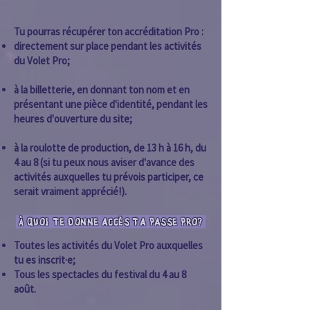
Tu pourras récupérer ton accréditation Pro :
directement sur place pendant les activités
du Volet Pro;
à la billetterie, en donnant ton nom et en
présentant une pièce d'identité, pendant les
heures d'ouverture du site;
à la roulotte de production, de 13 h à 16 h, du
4 au 8 (si tu peux nous aviser d'avance des
activités auxquelles tu prévois participer, ce
serait vraiment apprécié!).
À QUOI TE DONNE ACCÈS TA PASSE PRO?
Toutes les activités du Volet Pro auxquelles
tu es inscrit·e;
Tous les spectacles du festival du 4 au 8
août.