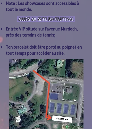
Note : Les showcases sont accessibles à
tout le monde.
ACCÈS AU SITE DU FESTIVAL
Entrée VIP située sur l'avenue Murdoch,
près des terrains de tennis;
Ton bracelet doit être porté au poignet en
tout temps pour accéder au site.