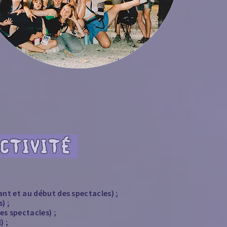
ACTIVITÉ
ant et au début des spectacles) ;
) ;
es spectacles) ;
) ;