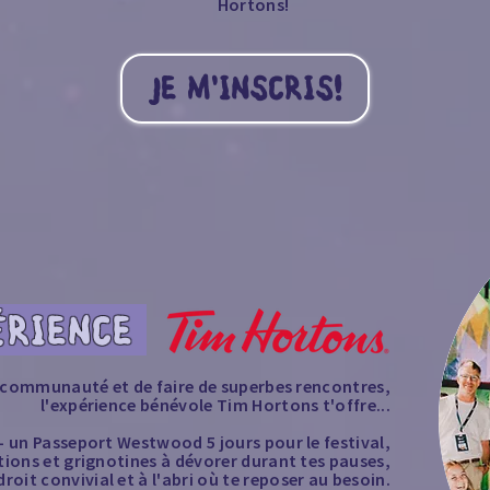
Hortons!
JE M'INSCRIS!
ÉRIENCE
a communauté et de faire de superbes rencontres,
l'expérience bénévole Tim Hortons t'offre...
- un Passeport Westwood 5 jours pour le festival,
ations et grignotines à dévorer durant tes pauses,
droit convivial et à l'abri où te reposer au besoin.