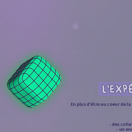
L'EXP
En plus d'être au coeur de l
- des coll
- un en