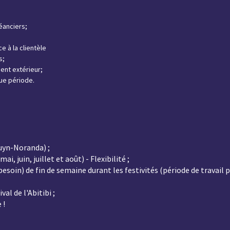
éanciers;
e à la clientèle
s;
ent extérieur;
gue période.
:
uyn-Noranda) ;
, juin, juillet et août) - Flexibilité ;
besoin) de fin de semaine durant les festivités (période de travail 
val de l'Abitibi ;
 !