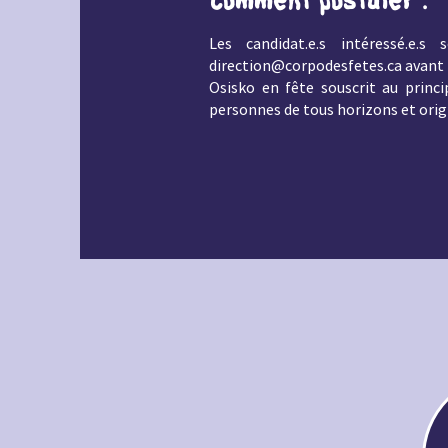
Comment postuler :
Les candidat.e.s intéressé.e.
direction@corpodesfetes.ca
avant l
Osisko en fête souscrit au princ
personnes de tous horizons et orig