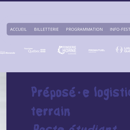
ACCUEIL
BILLETTERIE
PROGRAMMATION
INFO-FES
Préposé·e logist
terrain
Poste étudiant